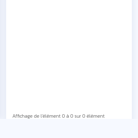
Affichage de l'élément 0 à 0 sur 0 élément
Pour avoir la totalité des pronostiqueurs, il faut être
connecté