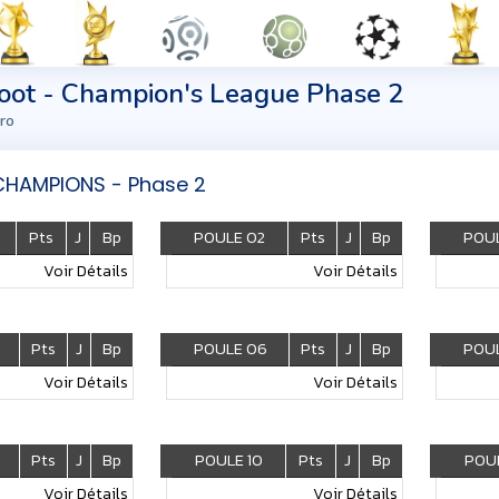
foot - Champion's League Phase 2
ro
CHAMPIONS - Phase 2
Pts
J
Bp
POULE 02
Pts
J
Bp
POU
Voir Détails
Voir Détails
Pts
J
Bp
POULE 06
Pts
J
Bp
POUL
Voir Détails
Voir Détails
Pts
J
Bp
POULE 10
Pts
J
Bp
POUL
Voir Détails
Voir Détails