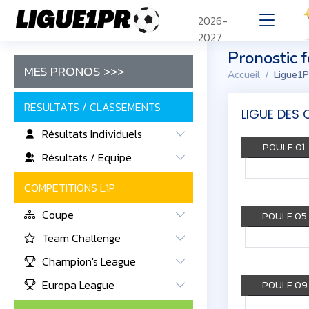
2026-
2027
Pronostic 
MES PRONOS >>>
Accueil
Ligue1P
RESULTATS / CLASSEMENTS
LIGUE DES 
Résultats Individuels
POULE 01
Résultats / Equipe
COMPETITIONS L1P
Coupe
POULE 05
Team Challenge
Champion's League
Europa League
POULE 09