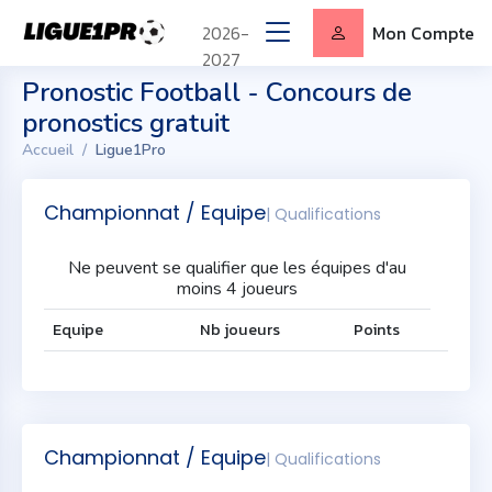
2026-
Mon Compte
2027
Pronostic Football - Concours de
pronostics gratuit
Accueil
Ligue1Pro
Championnat / Equipe
| Qualifications
Ne peuvent se qualifier que les équipes d'au
moins 4 joueurs
Equipe
Nb joueurs
Points
Championnat / Equipe
| Qualifications