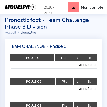
2026-
Mon Compte
2027
Pronostic foot - Team Challenge
Phase 3 Division
Accueil
Ligue1Pro
TEAM CHALLENGE - Phase 3
POULE 01
Pts
J
Bp
Voir Détails
POULE 02
Pts
J
Bp
Voir Détails
POULE 03
Pts
J
Bp