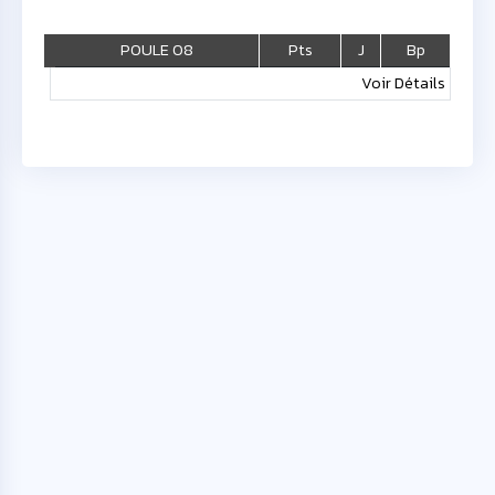
POULE 08
Pts
J
Bp
Voir Détails