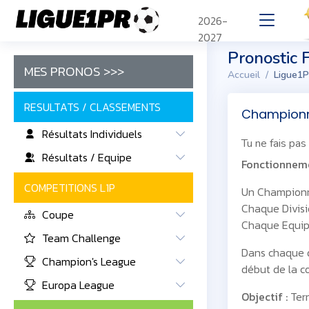
2026-
2027
Pronostic 
MES PRONOS >>>
Accueil
Ligue1P
RESULTATS / CLASSEMENTS
Championn
Résultats Individuels
Tu ne fais pas
Résultats / Equipe
Fonctionneme
COMPETITIONS L1P
Un Championna
Chaque Divisi
Coupe
Chaque Equipe
Team Challenge
Dans chaque d
Champion's League
début de la c
Europa League
Objectif :
Term