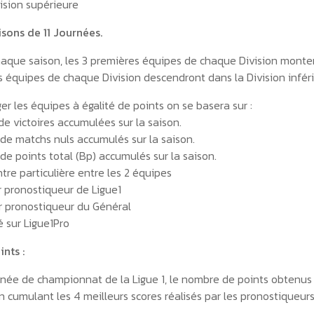
ision supérieure
isons de 11 Journées.
chaque saison, les 3 premières équipes de chaque Division monter
es équipes de chaque Division descendront dans la Division inféri
r les équipes à égalité de points on se basera sur :
e victoires accumulées sur la saison.
de matchs nuls accumulés sur la saison.
de points total (Bp) accumulés sur la saison.
tre particulière entre les 2 équipes
r pronostiqueur de Ligue1
r pronostiqueur du Général
 sur Ligue1Pro
nts :
née de championnat de la Ligue 1, le nombre de points obtenu
n cumulant les 4 meilleurs scores réalisés par les pronostiqueurs