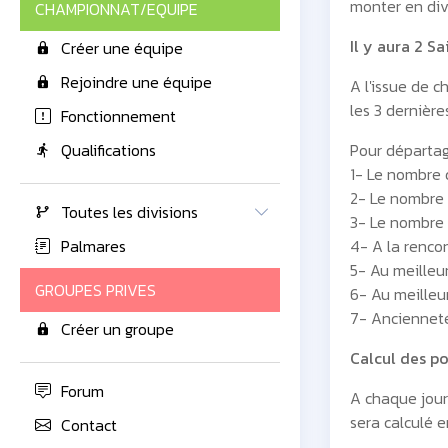
monter en div
CHAMPIONNAT/EQUIPE
Il y aura 2 Sa
Créer une équipe
Rejoindre une équipe
A l'issue de 
les 3 dernièr
Fonctionnement
Qualifications
Pour départage
1- Le nombre d
2- Le nombre 
Toutes les divisions
3- Le nombre 
Palmares
4- A la rencon
5- Au meilleu
GROUPES PRIVES
6- Au meilleu
7- Ancienneté
Créer un groupe
Calcul des poi
Forum
A chaque jour
sera calculé e
Contact