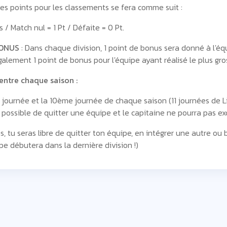
des points pour les classements se fera comme suit :
s / Match nul = 1 Pt / Défaite = 0 Pt.
BONUS
: Dans chaque division, 1 point de bonus sera donné à l'équ
également 1 point de bonus pour l'équipe ayant réalisé le plus g
ntre chaque saison :
 journée et la 10ème journée de chaque saison (11 journées de Li
s possible de quitter une équipe et le capitaine ne pourra pas ex
ns, tu seras libre de quitter ton équipe, en intégrer une autre 
e débutera dans la dernière division !)