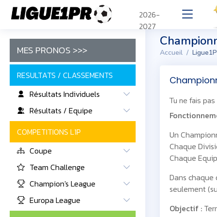
2026-
2027
Championna
MES PRONOS >>>
Accueil
Ligue1P
RESULTATS / CLASSEMENTS
Championn
Résultats Individuels
Tu ne fais pas
Résultats / Equipe
Fonctionneme
COMPETITIONS L1P
Un Championna
Chaque Divisi
Coupe
Chaque Equipe
Team Challenge
Dans chaque d
Champion's League
seulement (su
Europa League
Objectif :
Term