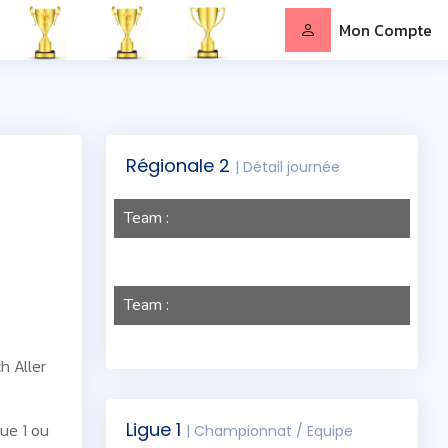
Mon Compte
Régionale 2
| Détail journée
Team :
Team :
h Aller
Ligue 1
gue 1 ou
| Championnat / Equipe