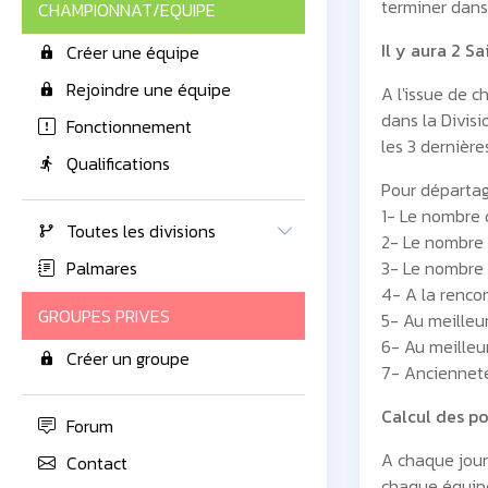
terminer dans
CHAMPIONNAT/EQUIPE
Il y aura 2 Sa
Créer une équipe
Rejoindre une équipe
A l'issue de 
dans la Divisi
Fonctionnement
les 3 dernièr
Qualifications
Pour départage
1- Le nombre d
Toutes les divisions
2- Le nombre 
Palmares
3- Le nombre 
4- A la rencon
GROUPES PRIVES
5- Au meilleu
6- Au meilleu
Créer un groupe
7- Ancienneté
Calcul des poi
Forum
A chaque jour
Contact
chaque équip