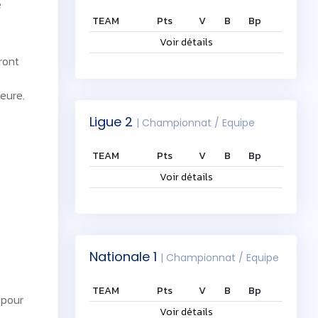
e
TEAM
Pts
V
B
Bp
Voir détails
ront
eure.
Ligue 2
| Championnat / Equipe
TEAM
Pts
V
B
Bp
Voir détails
Nationale 1
| Championnat / Equipe
TEAM
Pts
V
B
Bp
 pour
Voir détails