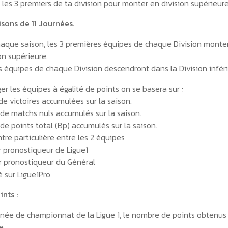
 les 3 premiers de ta division pour monter en division supérieur
isons de 11 Journées.
chaque saison, les 3 premières équipes de chaque Division monte
on supérieure.
es équipes de chaque Division descendront dans la Division inféri
r les équipes à égalité de points on se basera sur :
e victoires accumulées sur la saison.
de matchs nuls accumulés sur la saison.
de points total (Bp) accumulés sur la saison.
tre particulière entre les 2 équipes
r pronostiqueur de Ligue1
r pronostiqueur du Général
 sur Ligue1Pro
nts :
née de championnat de la Ligue 1, le nombre de points obtenus
e