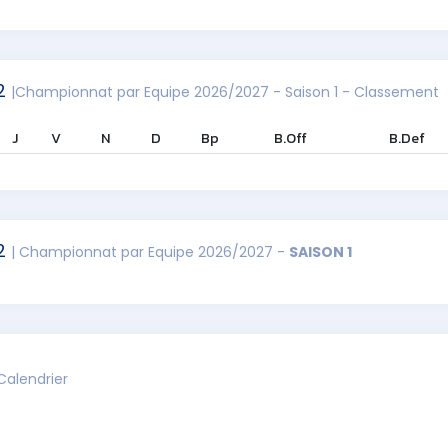
 2
|Championnat par Equipe 2026/2027 - Saison 1 - Classement
J
V
N
D
Bp
B.Off
B.Def
 2
| Championnat par Equipe 2026/2027 -
SAISON 1
Calendrier