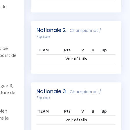
s de
Nationale 2
| Championnat /
Equipe
uipe
TEAM
Pts
V
B
Bp
 point de
Voir détails
gue 1),
Nationale 3
clure de
| Championnat /
Equipe
bien
TEAM
Pts
V
B
Bp
ns la
Voir détails