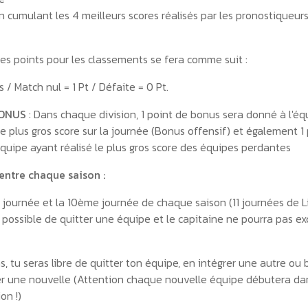
n cumulant les 4 meilleurs scores réalisés par les pronostiqueur
des points pour les classements se fera comme suit :
s / Match nul = 1 Pt / Défaite = 0 Pt.
BONUS
: Dans chaque division, 1 point de bonus sera donné à l'éq
le plus gros score sur la journée (Bonus offensif) et également 1
équipe ayant réalisé le plus gros score des équipes perdantes
ntre chaque saison :
 journée et la 10ème journée de chaque saison (11 journées de Li
s possible de quitter une équipe et le capitaine ne pourra pas ex
s, tu seras libre de quitter ton équipe, en intégrer une autre ou 
 une nouvelle (Attention chaque nouvelle équipe débutera da
on !)