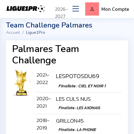
2026-
Mon Compte
2027
Team Challenge Palmares
Accueil
Ligue1Pro
Palmares Team
Challenge
2021-
LESPOTOSDU69
2022
'
Finaliste : CIEL ET NOIR 1
2020-
LES CULS NUS
2021
Finaliste : LES AXONAIS
2018-
GRILLON45
2019
Finaliste : LA PHONIE