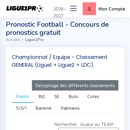
2026-
Mon Compte
2027
Pronostic Football - Concours de
pronostics gratuit
Accueil
Ligue1Pro
Championnat / Equipe - Classement
GENERAL (Ligue1 + Ligue2 + LDC)
Décryptage des différents classements
Points
1N2
SE
Buts
Cotes
5/3/1
Bareme
Palmares
Rechercher Joueur ou TEAM :